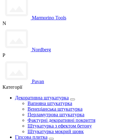
Marmorino Tools
N
Nordberg
P
Pavan
Категорії
Декоративна штукатурка
Вапняна штукатурка
Венеціанська штукатурка
Перламутрова штукатурка
Фактурні декоративні покриття
Штукатурка з ефектом бетону
Штукатурка мокрий шовк
Гіпсова плитка