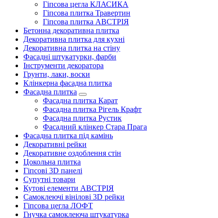
Гіпсова цегла КЛАСИКА
Гіпсова плитка Травертин
Гіпсова плитка АВСТРІЯ
Бетонна декоративна плитка
Декоративна плитка для кухні
Декоративна плитка на стіну
Фасадні штукатурки, фарби
Інструменти декоратора
Грунти, лаки, воски
Клінкерна фасадна плитка
Фасадна плитка
Фасадна плитка Карат
Фасадна плитка Рігель Крафт
Фасадна плитка Рустик
Фасадний клінкер Стара Прага
Фасадна плитка під камінь
Декоративні рейки
Декоративне оздоблення стін
Цокольна плитка
Гіпсові 3D панелі
Супутні товари
Кутові елементи АВСТРІЯ
Самоклеючі вінілові 3D рейки
Гіпсова цегла ЛОФТ
Гнучка самоклеюча штукатурка