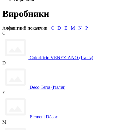
Виробники
Алфавітний покажчик
C
D
E
M
N
P
C
Colorificio VENEZIANO (Італія)
D
Deco Terra (Італія)
E
Element Décor
M