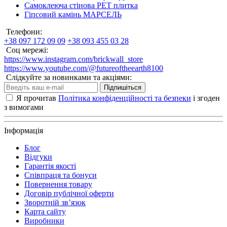
Самоклеюча стінова PET плитка
Гіпсовий камінь МАРСЕЛЬ
Телефони:
+38 097 172 09 09
+38 093 455 03 28
Соц мережі:
https://www.instagram.com/brickwall_store
https://www.youtube.com/@futureoftheearth8100
Слідкуйте за новинками та акціями:
Підпишіться
Я прочитав
Політика конфіденційності та безпеки
і згоден
з вимогами
Інформація
Блог
Відгуки
Гарантія якості
Співпраця та бонуси
Повернення товару
Договір публічної оферти
Зворотній зв’язок
Карта сайту
Виробники