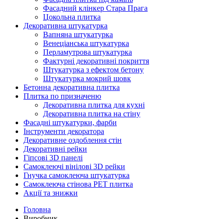
Фасадний клінкер Стара Прага
Цокольна плитка
Декоративна штукатурка
Вапняна штукатурка
Венеціанська штукатурка
Перламутрова штукатурка
Фактурні декоративні покриття
Штукатурка з ефектом бетону
Штукатурка мокрий шовк
Бетонна декоративна плитка
Плитка по призначеню
Декоративна плитка для кухні
Декоративна плитка на стіну
Фасадні штукатурки, фарби
Інструменти декоратора
Декоративне оздоблення стін
Декоративні рейки
Гіпсові 3D панелі
Самоклеючі вінілові 3D рейки
Гнучка самоклеюча штукатурка
Самоклеюча стінова PET плитка
Акції та знижки
Головна
Виробник