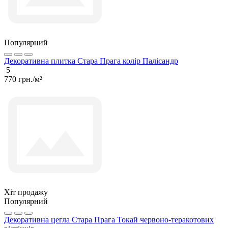
Популярний
Декоративна плитка Стара Прага колір Палісандр
5
770 грн./м²
Хіт продажу
Популярний
Декоративна цегла Стара Прага Токай червоно-теракотових