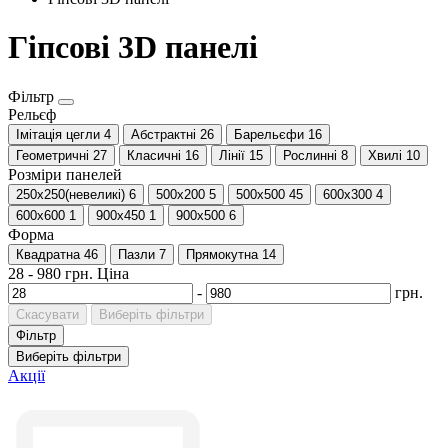
Гіпсові 3D панелі
Фільтр
Рельєф
Імітація цегли
4
Абстрактні
26
Барельєфи
16
Геометричні
27
Класичні
16
Лінії
15
Рослинні
8
Хвилі
10
Розміри панелей
250x250(невеликі)
6
500x200
5
500x500
45
600x300
4
600x600
1
900x450
1
900x500
6
Форма
Квадратна
46
Пазли
7
Прямокутна
14
28
-
980
грн.
Ціна
-
грн.
Скасувати
Виберіть фільтри
Фільтр
Виберіть фільтри
Акції