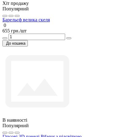
Хіт продажу
Популярний
Барельєф велика скеля
0
655 грн./шт
До кошика
В наявності
Популярний
Гіпсові 3D панелі Pifagor з підсвіткою