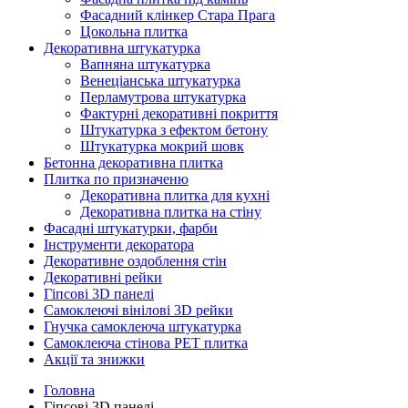
Фасадний клінкер Стара Прага
Цокольна плитка
Декоративна штукатурка
Вапняна штукатурка
Венеціанська штукатурка
Перламутрова штукатурка
Фактурні декоративні покриття
Штукатурка з ефектом бетону
Штукатурка мокрий шовк
Бетонна декоративна плитка
Плитка по призначеню
Декоративна плитка для кухні
Декоративна плитка на стіну
Фасадні штукатурки, фарби
Інструменти декоратора
Декоративне оздоблення стін
Декоративні рейки
Гіпсові 3D панелі
Самоклеючі вінілові 3D рейки
Гнучка самоклеюча штукатурка
Самоклеюча стінова PET плитка
Акції та знижки
Головна
Гіпсові 3D панелі