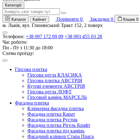
Категорії
Порівняти
0
Закладки
0
Каталог
Кабінет
Кошик
0
м. Львів, вул. Глинянський Тракт 152, 2 поверх
Телефони:
+38 097 172 09 09
+38 093 455 03 28
Час роботи:
Пн - Пт з 11:30 до 18:00
Схема проїзду:
Гіпсова плитка
Гіпсова цегла КЛАСИКА
Гіпсова плитка АВСТРІЯ
Кутові елементи АВСТРІЯ
Гіпсова цегла ЛОФТ
Гіпсовий камінь МАРСЕЛЬ
Фасадна плитка
Клінкерна фасадна плитка
Фасадна плитка Карат
Фасадна плитка Рустик
Фасадна плитка Рігель Крафт
Фасадна плитка під камінь
Фасадний клінкер Стара Прага