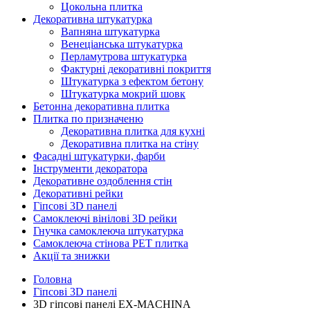
Цокольна плитка
Декоративна штукатурка
Вапняна штукатурка
Венеціанська штукатурка
Перламутрова штукатурка
Фактурні декоративні покриття
Штукатурка з ефектом бетону
Штукатурка мокрий шовк
Бетонна декоративна плитка
Плитка по призначеню
Декоративна плитка для кухні
Декоративна плитка на стіну
Фасадні штукатурки, фарби
Інструменти декоратора
Декоративне оздоблення стін
Декоративні рейки
Гіпсові 3D панелі
Самоклеючі вінілові 3D рейки
Гнучка самоклеюча штукатурка
Самоклеюча стінова PET плитка
Акції та знижки
Головна
Гіпсові 3D панелі
3D гіпсові панелі ЕХ-MACHINA