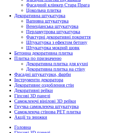
Фасадний клінкер Стара Прага
Цокольна плитка
Декоративна штукатурка
Вапняна штукатурка
Венеціанська штукатурка
Перламутрова штукатурка
Фактурні декоративні покриття
Штукатурка з ефектом бетону
Штукатурка мокрий шовк
Бетонна декоративна плитка
Плитка по призначеню
Декоративна плитка для кухні
Декоративна плитка на стіну
Фасадні штукатурки, фарби
Інструменти декоратора
Декоративне оздоблення стін
Декоративні рейки
Гіпсові 3D панелі
Самоклеючі вінілові 3D рейки
Гнучка самоклеюча штукатурка
Самоклеюча стінова PET плитка
Акції та знижки
Головна
Гіпсові 3D панелі