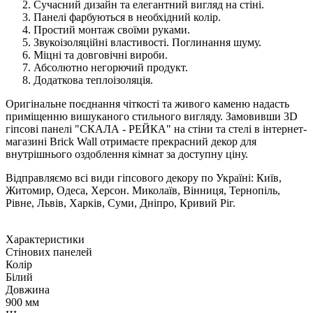
Сучасний дизайн та елегантний вигляд на стіні.
Панелі фарбуються в необхідний колір.
Простий монтаж своїми руками.
Звукоізоляційні властивості. Поглинання шуму.
Міцні та довговічні вироби.
Абсолютно негорючий продукт.
Додаткова теплоізоляція.
Оригінальне поєднання чіткості та живого каменю надасть
приміщенню вишуканого стильного вигляду. Замовивши 3D
гіпсові панелі "СКАЛА - РЕЙКА" на стіни та стелі в інтернет-
магазині Brick Wall отримаєте прекрасний декор для
внутрішнього оздоблення кімнат за доступну ціну.
Відправляємо всі види гіпсового декору по Україні: Київ,
Житомир, Одеса, Херсон. Миколаїв, Вінниця, Тернопіль,
Рівне, Львів, Харків, Суми, Дніпро, Кривий Ріг.
Характеристики
Cтінових панелей
Колір
Білий
Довжина
900 мм