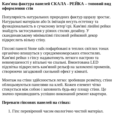
Кам'яна фактура панелей СКАЛА - РЕЙКА – топовий вид
оформлення стін
Популярність натуральних природних фактур щоразу зростає.
Натуральні матеріали або їх імітація несуть естетику та
функціональність в сучасному інтер’єрі. Кам'яні лінійні рейки
знайдуть застосування у різних стилях дизайну. У
скандинавському мінімалізмі гіпсовий рейковий декор
підкреслить вільну стіну.
Гіпсові панелі Stone rails пофарбовані в теплих світлих тонах
органічно впишуться у середземноморських етностилях.
Кам'яні рейки з гіпсу надаватимуть легкого настрою та
невимушеності у вітальні чи спальні. Вмонтована LED
підсвітка підкреслить кам'яний рельєф на заломлені променів,
створюючи загадковий скельний ефект у кімнаті.
Монтаж на стіни здійснюється легко: зробивши розмітку, стіни
облицьовуються панелями на клей. Кожен елемент чітко
стикується між собою і заповнить будь-яку площу стіни. Це
значно пришвидшить успішно виконаний ремонт квартири.
Переваги гіпсових панелей на стінах:
Гіпс перевірений часом екологічно чистий матеріал.