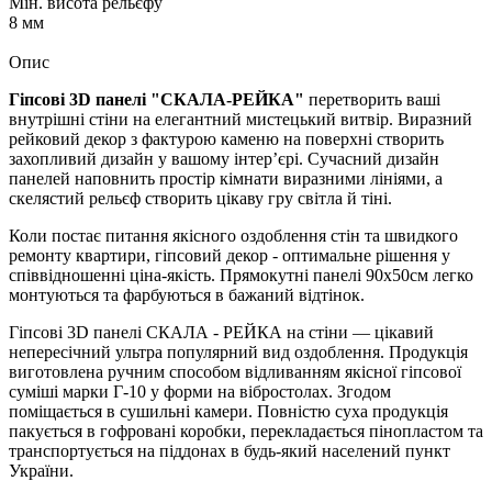
Мін. висота рельєфу
8 мм
Опис
Гіпсові 3D панелі "СКАЛА-РЕЙКА"
перетворить ваші
внутрішні стіни на елегантний мистецький витвір. Виразний
рейковий декор з фактурою каменю на поверхні створить
захопливий дизайн у вашому інтер’єрі. Сучасний дизайн
панелей наповнить простір кімнати виразними лініями, а
скелястий рельєф створить цікаву гру світла й тіні.
Коли постає питання якісного оздоблення стін та швидкого
ремонту квартири, гіпсовий декор - оптимальне рішення у
співвідношенні ціна-якість. Прямокутні панелі 90х50см легко
монтуються та фарбуються в бажаний відтінок.
Гіпсові 3D панелі СКАЛА - РЕЙКА на стіни — цікавий
непересічний ультра популярний вид оздоблення. Продукція
виготовлена ручним способом відливанням якісної гіпсової
суміші марки Г-10 у форми на вібростолах. Згодом
поміщається в сушильні камери. Повністю суха продукція
пакується в гофровані коробки, перекладається пінопластом та
транспортується на піддонах в будь-який населений пункт
України.