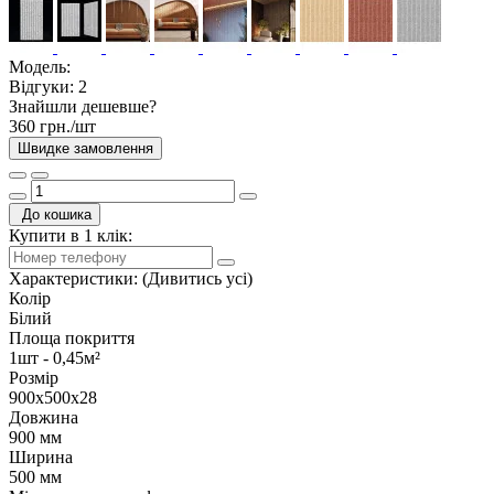
Модель:
Відгуки:
2
Знайшли дешевше?
360 грн./шт
Швидке замовлення
До кошика
Купити в 1 клік:
Характеристики:
(Дивитись усі)
Колір
Білий
Площа покриття
1шт - 0,45м²
Розмір
900x500x28
Довжина
900 мм
Ширина
500 мм