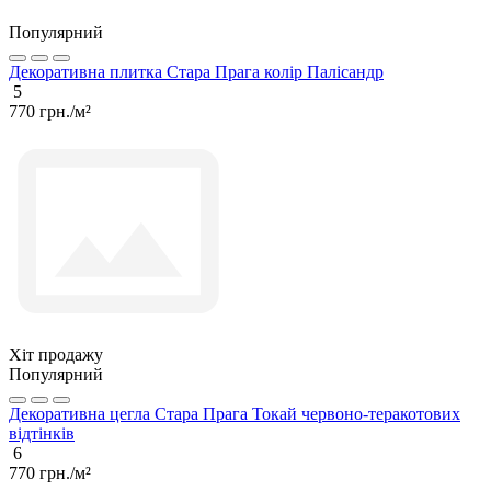
Популярний
Декоративна плитка Стара Прага колір Палісандр
5
770 грн./м²
Хіт продажу
Популярний
Декоративна цегла Стара Прага Токай червоно-теракотових
відтінків
6
770 грн./м²