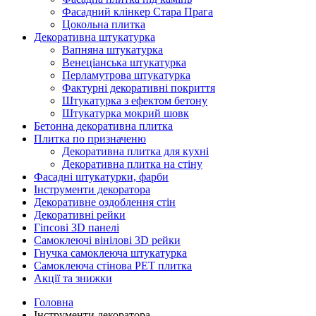
Фасадний клінкер Стара Прага
Цокольна плитка
Декоративна штукатурка
Вапняна штукатурка
Венеціанська штукатурка
Перламутрова штукатурка
Фактурні декоративні покриття
Штукатурка з ефектом бетону
Штукатурка мокрий шовк
Бетонна декоративна плитка
Плитка по призначеню
Декоративна плитка для кухні
Декоративна плитка на стіну
Фасадні штукатурки, фарби
Інструменти декоратора
Декоративне оздоблення стін
Декоративні рейки
Гіпсові 3D панелі
Самоклеючі вінілові 3D рейки
Гнучка самоклеюча штукатурка
Самоклеюча стінова PET плитка
Акції та знижки
Головна
Інструменти декоратора