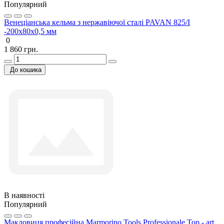
Популярний
Венеціанська кельма з нержавіючої сталі PAVAN 825/I
-200х80х0,5 мм
0
1 860 грн.
До кошика
В наявності
Популярний
Макловиця професійна Marmorino Tools Professionale Top - art