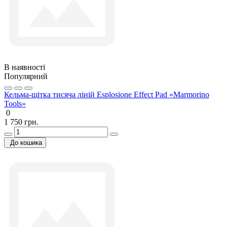
В наявності
Популярний
Кельма-щітка тисяча ліній Esplosione Effect Pad «Marmorino
Tools»
0
1 750 грн.
До кошика