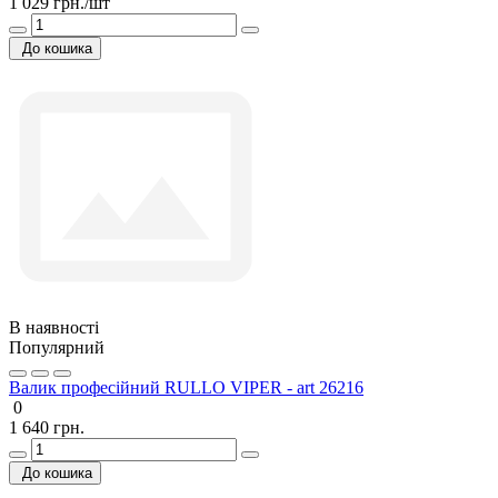
1 029 грн./шт
До кошика
В наявності
Популярний
Валик професійний RULLO VIPER - art 26216
0
1 640 грн.
До кошика