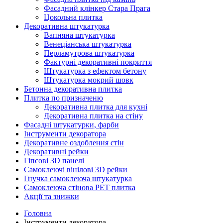
Фасадний клінкер Стара Прага
Цокольна плитка
Декоративна штукатурка
Вапняна штукатурка
Венеціанська штукатурка
Перламутрова штукатурка
Фактурні декоративні покриття
Штукатурка з ефектом бетону
Штукатурка мокрий шовк
Бетонна декоративна плитка
Плитка по призначеню
Декоративна плитка для кухні
Декоративна плитка на стіну
Фасадні штукатурки, фарби
Інструменти декоратора
Декоративне оздоблення стін
Декоративні рейки
Гіпсові 3D панелі
Самоклеючі вінілові 3D рейки
Гнучка самоклеюча штукатурка
Самоклеюча стінова PET плитка
Акції та знижки
Головна
Інструменти декоратора