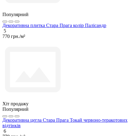
Популярний
Декоративна плитка Стара Прага колір Палісандр
5
770 грн./м²
Хіт продажу
Популярний
Декоративна цегла Стара Прага Токай червоно-теракотових
відтінків
6