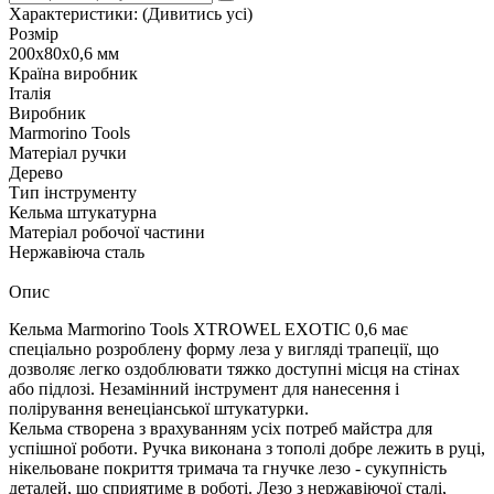
Характеристики:
(Дивитись усі)
Розмір
200x80x0,6 мм
Країна виробник
Італія
Виробник
Marmorino Tools
Матеріал ручки
Дерево
Тип інструменту
Кельма штукатурна
Матеріал робочої частини
Нержавіюча сталь
Опис
Кельма Marmorino Tools XTROWEL EXOTIC 0,6 має
спеціально розроблену форму леза у вигляді трапеції, що
дозволяє легко оздоблювати тяжко доступні місця на стінах
або підлозі. Незамінний інструмент для нанесення і
полірування венеціанської штукатурки.
Кельма створена з врахуванням усіх потреб майстра для
успішної роботи. Ручка виконана з тополі добре лежить в руці,
нікельоване покриття тримача та гнучке лезо - сукупність
деталей, що сприятиме в роботі. Лезо з нержавіючої сталі,