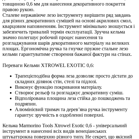
товщиною 0,6 мм для нанесення декоративного покриття
правою рукою.
Сталеве нержавіюче лезо інструменту вирішити ряд завдань
для різних декоративних сумішей на основі акрилових смол,
кварцовим наповненням. Інструмент мінімально зношується і
забезпечить тривалий термін експлуатації. Зручна кельма
значно полегшує робочий процес нанесення та
розгладжування шарів декоративного матеріалу на великих
площах. Ергономічна ручка та гнучке пружне стальне лезо
кельми гарантуватиме створення бажаної фактури на стінах.
Переваги Кельми XTROWEL EXOTIC 0,6:
Трапецієподібна форма леза дозволяє просто дістати до
складних ділянок стін, стелі та підлозі.
Виконує функцію покривання матеріалу.
Створює рельєф та розгладжує декоративну суміш.
Відполірована площина леза стійка до пошкоджень та
подряпин.
Алюмінієвий тримач та дерев’яна ручка інструменту
гарантує зручність в оздобленні поверхні.
Кельма Marmorino Tools Xtrowel Exotic 0,6 - універсальний
інструмент в нанесенні всіх видів венеціанських
штукатурокна поверхню різного типу. Не секрет, що якісний