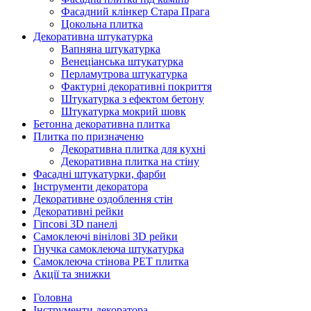
Фасадний клінкер Стара Прага
Цокольна плитка
Декоративна штукатурка
Вапняна штукатурка
Венеціанська штукатурка
Перламутрова штукатурка
Фактурні декоративні покриття
Штукатурка з ефектом бетону
Штукатурка мокрий шовк
Бетонна декоративна плитка
Плитка по призначеню
Декоративна плитка для кухні
Декоративна плитка на стіну
Фасадні штукатурки, фарби
Інструменти декоратора
Декоративне оздоблення стін
Декоративні рейки
Гіпсові 3D панелі
Самоклеючі вінілові 3D рейки
Гнучка самоклеюча штукатурка
Самоклеюча стінова PET плитка
Акції та знижки
Головна
Інструменти декоратора