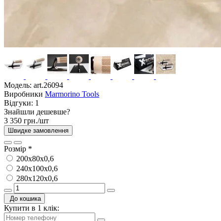
Модель:
art.26094
Виробники
Marmorino Tools
Відгуки:
1
Знайшли дешевше?
3 350 грн./шт
Швидке замовлення
Розмір
*
200х80х0,6
240х100х0,6
280х120х0,6
До кошика
Купити в 1 клік: