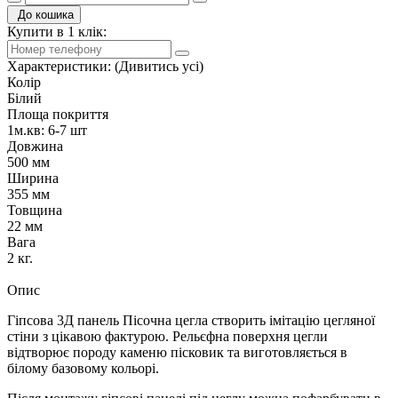
До кошика
Купити в 1 клік:
Характеристики:
(Дивитись усі)
Колір
Білий
Площа покриття
1м.кв: 6-7 шт
Довжина
500 мм
Ширина
355 мм
Товщина
22 мм
Вага
2 кг.
Опис
Гіпсова 3Д панель Пісочна цегла створить імітацію цегляної
стіни з цікавою фактурою. Рельєфна поверхня цегли
відтворює породу каменю пісковик та виготовляється в
білому базовому кольорі.