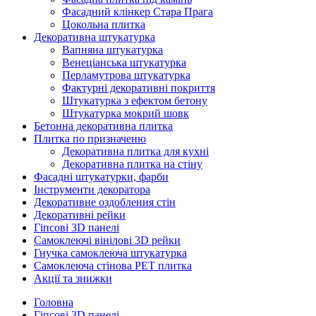
Фасадний клінкер Стара Прага
Цокольна плитка
Декоративна штукатурка
Вапняна штукатурка
Венеціанська штукатурка
Перламутрова штукатурка
Фактурні декоративні покриття
Штукатурка з ефектом бетону
Штукатурка мокрий шовк
Бетонна декоративна плитка
Плитка по призначеню
Декоративна плитка для кухні
Декоративна плитка на стіну
Фасадні штукатурки, фарби
Інструменти декоратора
Декоративне оздоблення стін
Декоративні рейки
Гіпсові 3D панелі
Самоклеючі вінілові 3D рейки
Гнучка самоклеюча штукатурка
Самоклеюча стінова PET плитка
Акції та знижки
Головна
Гіпсові 3D панелі