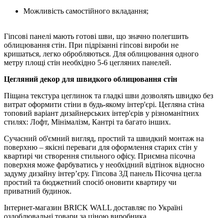
Можливість самостійного вкладання;
Гіпсові панелі мають готові шви, що значно полегшить
облицювання стін. При підрізанні гіпсові вироби не
кришаться, легко обробляються. Для облицювання одного
метру площі стін необхідно 5-6 цегляних панелей.
Цегляний декор для швидкого облицювання стін
Піщана текстура цеглинок та гладкі шви дозволять швидко без
витрат оформити стіни в будь-якому інтер'єрі. Цегляна стіна
топовий варіант дизайнерських інтер'єрів у різноманітних
стилях: Лофт, Мінімалізм, Кантрі та багато інших.
Сучасний об'ємний вигляд, простий та швидкий монтаж на
поверхню – якісні переваги для оформлення старих стін у
квартирі чи створення стильного офісу. Приємна пісочна
поверхня може фарбуватись у необхідний відтінок відносно
задуму дизайну інтер’єру. Гіпсова 3Д панель Пісочна цегла
простий та бюджетний спосіб оновити квартиру чи
приватний будинок.
Інтернет-магазин BRICK WALL доставляє по Україні
оздоблювальні товари за ціною виробника.