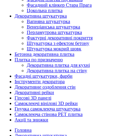
Фасадний клінкер Стара Прага
Цокольна плитка
Декоративна штукатурка
Вапняна штукатурка
Венеціанська штукатурка
Перламутрова штукатурка
Фактурні декоративні покриття
Штукатурка з ефектом бетону
Штукатурка мокрий шовк
Бетонна декоративна плитка
Плитка по призначеню
Декоративна плитка для кухні
Декоративна плитка на стіну
Фасадні штукатурки, фарби
Інструменти декоратора
Декоративне оздоблення стін
Декоративні рейки
Гіпсові 3D панелі
Самоклеючі вінілові 3D рейки
Гнучка самоклеюча штукатурка
Самоклеюча стінова PET плитка
Акції та знижки
Головна
Декоративна штукатурка