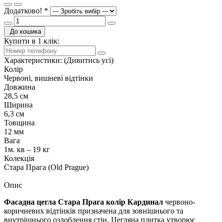
Додатково!
*
До кошика
Купити в 1 клік:
Характеристики:
(Дивитись усі)
Колір
Червоні, вишневі відтінки
Довжина
28,5 см
Ширина
6,3 см
Товщина
12 мм
Вага
1м. кв – 19 кг
Колекція
Стара Прага (Old Prague)
Опис
Фасадна цегла Стара Прага колір Кардинал
червоно-
коричневих відтінків призначена для зовнішнього та
внутрішнього оздоблення стін. Цегляна плитка утворює