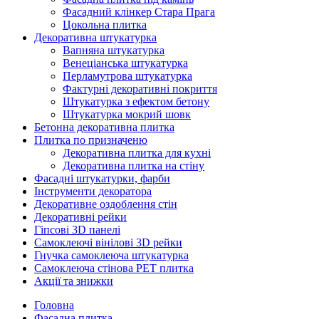
Фасадний клінкер Стара Прага
Цокольна плитка
Декоративна штукатурка
Вапняна штукатурка
Венеціанська штукатурка
Перламутрова штукатурка
Фактурні декоративні покриття
Штукатурка з ефектом бетону
Штукатурка мокрий шовк
Бетонна декоративна плитка
Плитка по призначеню
Декоративна плитка для кухні
Декоративна плитка на стіну
Фасадні штукатурки, фарби
Інструменти декоратора
Декоративне оздоблення стін
Декоративні рейки
Гіпсові 3D панелі
Самоклеючі вінілові 3D рейки
Гнучка самоклеюча штукатурка
Самоклеюча стінова PET плитка
Акції та знижки
Головна
Фасадна плитка