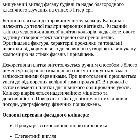
вишуканий вигляд фасаду будівлі та надає благородного
класичного звучання на стінах в інтер’єрі.
Бетонна плитка під старовинну цеглу кольору Кардинал
належить до теплої палітри червоних відтінків. Фасадний
клінкер червоно-вишневої палітри кольорів, ледь фіолетового
відтінку створює ефект зостареної обвітреної цегли.
Оригінальна фактура, характерні прожилки та тональні
переходи від коричневого до червоного утворюють вишукану
композицію на стінах фасадів і приміщень.
Декоративна плитка виготовляється ручним способом з білого
цементу, відібраного кварцового піску та тонується в масі
залізооксидними барвниками. При виготовленні приділяється
увага до відтворення колірної гами продукції. В продажі є
кутові елементи плитки для швидкого облицювання укосів.
Клінкер відрізняється надзвичайною міцністю та
довговічністю. Поверхня стійка до різноманітних впливів
погоди, ультрафіолету, фізичних пошкоджень.
Основні переваги фасадного клінкера:
Продукція за економною ціною виробника
Елегантний вигляд