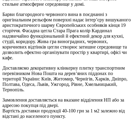
стильне атмосферне середовище у домі.
Барви благородного червоного вина в поєднанні з
оригінальним рельєфом поверхні надає інтер’єру вишуканого
аристократичного шарму Європейських особняків кінця 19
сторіччя. Фасадна цегла Стара Прага колір Кардинал
надзвичайно функціональний й ефектний декор для кухні,
студії, коридору. Жива гра виноградних, червоних,
коричневих відтінків цегли створює затишне середовище та
дозволить ефектно організувати простір у квартирі, офісі чи
кафе.
Доставляємо декоративну клінкерну плитку транспортним
перевізником Нова Пошта на дерев’яних піддонах по
території України: Київ, Житомир, Чернігів, Харків, Дніпро,
Полтава, Одеса, Львів, Ужгород, Рівне, Хмельницький,
Тернопіль.
Замовлення доставляється на вказане відділення НП або за
адресою покупця під двері.
Вартість доставки продукції 40-100 грн за 1 м2 залежно від
відстані до населеного пункту.