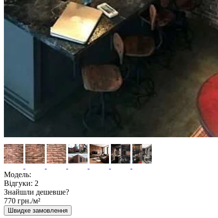
Модель:
Відгуки:
2
Знайшли дешевше?
770 грн./м²
Швидке замовлення