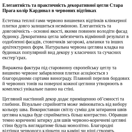
Елегантність та практичність декоративної цегли Стара
Прага колір Кардинал в червоних відтінках
Естетика теплої гами червоно вишневих відтінків клінкерної
плитки довго залишиться незмінною. Елегантність та
довговічність - основні якості, якими повинен володіти фасад
будинку. Декоративна цегла забезпечить відмінний результат в
оздобленні фасадів, стовпчиків загорожі, альтанки та інших
архітектурних форм. Натуральна червона цегляна кладка на
будинках популярний вид декору у класичних та сучасних
екстер’єрах.
Виражена фактура під старовинну європейську цеглу та
вишнево червоне забарвлення плитки асоціюється з
благородними сортами винограду. Плавний перелив бордових
й червоних тонів на поверхні кожної цеглини утворюють в
комплексі унікальне панно на стіні.
Цегляний настінний декор додає приміщенню об’ємності та
глибини. Візуальне сприйняття може змінюватись від вибору
кольору шва. Використавши світлу суміш для затирання швів
цегляна кладка буде сприйматись більш контрастно. Обравши
темно коричневі затирку для швів червоно-коричневі цегляні
стіни будуть виглядатиме більш монолітно. Благородні
відтінки червоного клінкеру на каміні чи ніші створять