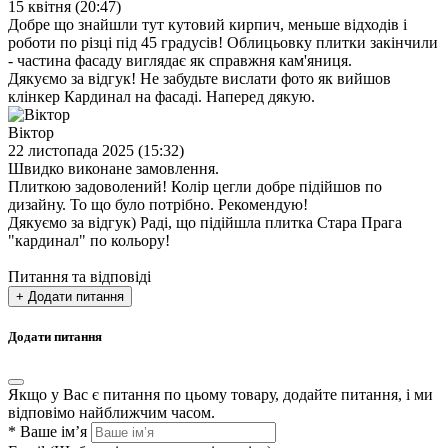
15 квітня (20:47)
Добре що знайшли тут кутовий кирпич, меньше відходів і
роботи по різці під 45 градусів! Облицьовку плитки закінчили
- частина фасаду виглядає як справжня кам'яниця.
Дякуємо за відгук! Не забудьте вислати фото як вийшов
клінкер Кардинал на фасаді. Наперед дякую.
Віктор
22 листопада 2025 (15:32)
Швидко виконане замовлення.
Плиткою задоволений! Колір цегли добре підійшов по
дизайну. То що було потрібно. Рекомендую!
Дякуємо за відгук) Раді, що підійшла плитка Стара Прага
"кардинал" по кольору!
Питання та відповіді
+ Додати питання
Додати питання
Якщо у Вас є питання по цьому товару, додайте питання, і ми
відповімо найближчим часом.
*
Ваше ім’я