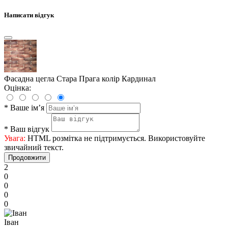
Написати відгук
Фасадна цегла Стара Прага колір Кардинал
Оцінка:
*
Ваше ім’я
*
Ваш відгук
Увага:
HTML розмітка не підтримується. Використовуйте
звичайний текст.
Продовжити
2
0
0
0
0
Іван