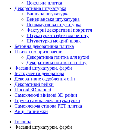
Цокольна плитка
Декоративна штукатурка
Вапняна штукатурка
Венеціанська штукатурка
Перламутрова штукатурка
Фактурні декоративні покриття
Штукатурка з ефектом бетону
Штукатурка мокрий шовк
Бетонна декоративна плитка
Плитка по призначеню
Декоративна плитка для кухні
Декоративна плитка на стіну
Фасадні штукатурки, фарби
Інструменти декоратора
Декоративне оздоблення стін
Декоративні рейки
Гіпсові 3D панелі
Самоклеючі вінілові 3D рейки
Гнучка самоклеюча штукатурка
Самоклеюча стінова PET плитка
Акції та знижки
Головна
Фасадні штукатурки, фарби