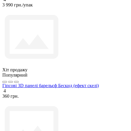
3 990 грн./упак
Хіт продажу
Популярний
Гіпсові 3D панелі барельєф Бескид (ефект скелі)
4
360 грн.