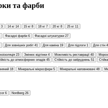
рки та фарби
3
14 кг
14
15 кг
8
18 кг
7
20 кг
8
25 кг
11
1
Фасадні фарби
6
Фасадні штукатурки
27
Для зовнішніх робіт
41
Для каміна
19
Для підлоги
1
Для стін
4
коізоляція
23
Змінює відтінки
4
Можливість реставрації
40
Мороз
ійкість до атмосферних опадів
45
Стійкість до забруднень
51
Стійк
пняний
18
Мінеральні мікросфери
5
Мінеральні наповнювачі
48
Ме
cor
6
Nordberg
26