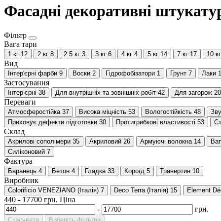
Фасадні декоративні штукату
Фільтр
Вага тари
1 кг
12
2 кг
8
2.5 кг
3
3 кг
6
4 кг
4
5 кг
14
7 кг
17
10 кг
Вид
Інтер'єрні фарби
9
Воски
2
Гідрофобізатори
1
Грунт
7
Лаки
Застосування
Інтер’єрні
38
Для внутрішніх та зовнішніх робіт
42
Для загорож
20
Переваги
Атмосферостійка
37
Висока міцність
53
Вологостійкість
48
Зву
Приховує дефекти підготовки
30
Протигрибкові властивості
53
Ст
Склад
Акрилові сополімери
35
Акриловий
26
Армуючі волокна
14
Ва
Силіконовий
7
Фактура
Баранець
4
Бетон
4
Гладка
33
Короїд
5
Травертин
10
Виробник
Colorificio VENEZIANO (Італія)
7
Deco Terra (Італія)
15
Element Dé
440
-
17700
грн.
Ціна
-
грн.
Скасувати
Виберіть фільтри