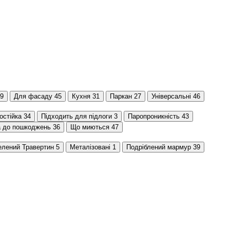
9
Для фасаду
45
Кухня
31
Паркан
27
Універсальні
46
остійка
34
Підходить для підлоги
3
Паропроникність
43
а до пошкоджень
36
Що миються
47
лений Травертин
5
Металізовані
1
Подріблений мармур
39