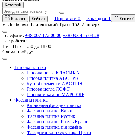
Категорії
Порівняти
0
Закладки
0
Каталог
Кабінет
Кошик
0
м. Львів, вул. Глинянський Тракт 152, 2 поверх
Телефони:
+38 097 172 09 09
+38 093 455 03 28
Час роботи:
Пн - Пт з 11:30 до 18:00
Схема проїзду:
Гіпсова плитка
Гіпсова цегла КЛАСИКА
Гіпсова плитка АВСТРІЯ
Кутові елементи АВСТРІЯ
Гіпсова цегла ЛОФТ
Гіпсовий камінь МАРСЕЛЬ
Фасадна плитка
Клінкерна фасадна плитка
Фасадна плитка Карат
Фасадна плитка Рустик
Фасадна плитка Рігель Крафт
Фасадна плитка під камінь
Фасадний клінкер Стара Прага