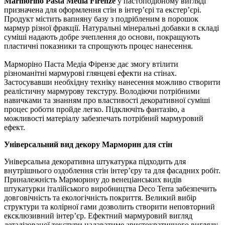
Marmorino Pasta Media Firenze
у пастоподібному вигляді
призначена для оформлення стін в інтер’єрі та екстер’єрі.
Продукт містить вапняну базу з подрібленим в порошок
мармур різної фракції. Натуральні мінеральні добавки в складі
суміші надають добре зчеплення до основи, покращують
пластичні показники та спрощують процес нанесення.
Марморіно Паста Медіа Фірензе дає змогу втілити
різноманітні мармурові глянцеві ефекти на стінах.
Застосувавши необхідну техніку нанесення можливо створити
реалістичну мармурову текстуру. Володіючи потрібними
навичками та знанням про властивості декоративної суміші
процес роботи пройде легко. Підключіть фантазію, а
можливості матеріалу забезпечать потрібний мармуровий
ефект.
Універсальний вид декору Марморин для стін
Універсальна декоративна штукатурка підходить для
внутрішнього оздоблення стін інтер’єру та для фасадних робіт.
Приналежність Марморину до венеціанських видів
штукатурки італійського виробництва Deco Terra забезпечить
довговічність та екологічність покриття. Великий вибір
структури та колірної гами дозволить створити неповторний
ексклюзивний інтер’єр. Ефектний мармуровий вигляд
деталізованої текстури надаватиме аристократичного вигляду