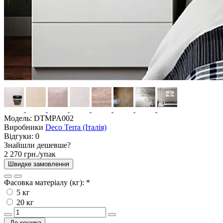
Модель:
DTMPA002
Виробники
Deco Terra (Італія)
Відгуки:
0
Знайшли дешевше?
2 270 грн./упак
Швидке замовлення
Фасовка матеріалу (кг):
*
5 кг
20 кг
До кошика