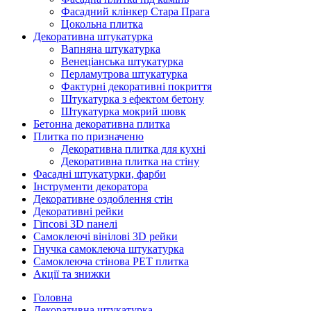
Фасадний клінкер Стара Прага
Цокольна плитка
Декоративна штукатурка
Вапняна штукатурка
Венеціанська штукатурка
Перламутрова штукатурка
Фактурні декоративні покриття
Штукатурка з ефектом бетону
Штукатурка мокрий шовк
Бетонна декоративна плитка
Плитка по призначеню
Декоративна плитка для кухні
Декоративна плитка на стіну
Фасадні штукатурки, фарби
Інструменти декоратора
Декоративне оздоблення стін
Декоративні рейки
Гіпсові 3D панелі
Самоклеючі вінілові 3D рейки
Гнучка самоклеюча штукатурка
Самоклеюча стінова PET плитка
Акції та знижки
Головна
Декоративна штукатурка