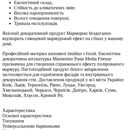
Екологічний склад;
Стійкість до кліматичних змін;
Висока паропроникність
Вологе очищення поверхні;
Тривала експлуатація.
Якісний декоративний продукт Марморин бездоганно
відтворить глянцевий мармуровий ефект на стінах у вашому
домі.
Професійний матеріал вапняної лінійки з Італії. Екологічна
декоративна штукатурка Marmorino Pasta Media Firenze
призначена для створення справжнього ефекту полірованого
мармуру. Пастоподібний продукт білого забарвлення
застосовується для оздоблення фасадів та внутрішнього
декорування стін. Доставлення продукції у всі міста України:
Київ, Львів, Тернопіль, Рівне, Луцьк, Ужгород,
Хмельницький, Черкаси, Чернігів, Дніпро, Харків, Суми,
Миколаїв, Херсон, Кривий Ріг.
Характеристики
Основні характеристики
Тонування
Універсальними барвниками