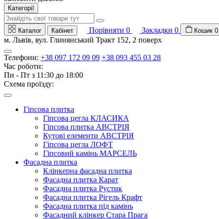
Категорії
Порівняти
0
Закладки
0
Каталог
Кабінет
Кошик
0
м. Львів, вул. Глинянський Тракт 152, 2 поверх
Телефони:
+38 097 172 09 09
+38 093 455 03 28
Час роботи:
Пн - Пт з 11:30 до 18:00
Схема проїзду:
Гіпсова плитка
Гіпсова цегла КЛАСИКА
Гіпсова плитка АВСТРІЯ
Кутові елементи АВСТРІЯ
Гіпсова цегла ЛОФТ
Гіпсовий камінь МАРСЕЛЬ
Фасадна плитка
Клінкерна фасадна плитка
Фасадна плитка Карат
Фасадна плитка Рустик
Фасадна плитка Рігель Крафт
Фасадна плитка під камінь
Фасадний клінкер Стара Прага