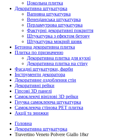
Цокольна плитка
Декоративна штукатурка
Вапняна штукатурка
Венеціанська штукатурка
Перламутрова штукатурка
Фактурні декоративні покриття
Штукатурка з ефектом бетону
Штукатурка мокрий шовк
Бетонна декоративна плитка
Плитка по призначеню
Декоративна плитка для кухні
Декоративна плитка на стіну
Фасадні штукатурки, фарби
Інструменти декоратора
Декоративне оздоблення стін
Декоративні рейки
Гіпсові 3D панелі
Самоклеючі вінілові 3D рейки
Гнучка самоклеюча штукатурка
Самоклеюча стінова PET плитка
Акції та знижки
Головна
Декоративна штукатурка
Travertino Veneto Polvere Giallo 18кг