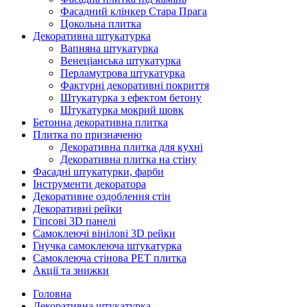
Фасадний клінкер Стара Прага
Цокольна плитка
Декоративна штукатурка
Вапняна штукатурка
Венеціанська штукатурка
Перламутрова штукатурка
Фактурні декоративні покриття
Штукатурка з ефектом бетону
Штукатурка мокрий шовк
Бетонна декоративна плитка
Плитка по призначеню
Декоративна плитка для кухні
Декоративна плитка на стіну
Фасадні штукатурки, фарби
Інструменти декоратора
Декоративне оздоблення стін
Декоративні рейки
Гіпсові 3D панелі
Самоклеючі вінілові 3D рейки
Гнучка самоклеюча штукатурка
Самоклеюча стінова PET плитка
Акції та знижки
Головна
Декоративна штукатурка