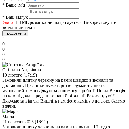
*
Ваше ім’я
*
Ваш відгук
Увага:
HTML розмітка не підтримується. Використовуйте
звичайний текст.
Продовжити
2
0
0
0
0
Світлана Андріївна
10 лютого (17:19)
Замовили плитку червону на камін швидко виконали та
доставили. Цеглинки дуже гарні всі думають, що це
мурований камін) Дякую за допомогу в роботі! Цегла Венеція
на каміні додала родзинки нашій вітальні! Рекомендую!!!
Дякуємо за відгук) Вишліть нам фото каміну з цеглою, будемо
вдячні.
Марія
21 вересня 2025 (16:11)
Замовили плитку червону на камін на вулиці. Швидко