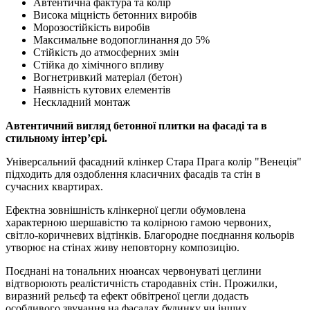
Автентична фактура та колір
Висока міцність бетонних виробів
Морозостійкість виробів
Максимальне водопоглинання до 5%
Стійкість до атмосферних змін
Стійка до хімічного впливу
Вогнетривкий матеріал (бетон)
Наявність кутових елементів
Нескладний монтаж
Автентичний вигляд бетонної плитки на фасаді та в
стильному інтер’єрі.
Універсальний фасадний клінкер Стара Прага колір "Венеція"
підходить для оздоблення класичних фасадів та стін в
сучасних квартирах.
Ефектна зовнішність клінкерної цегли обумовлена
характерною шершавістю та колірною гамою червоних,
світло-коричневих відтінків. Благородне поєднання кольорів
утворює на стінах живу неповторну композицію.
Поєднані на тональних нюансах червонуваті цеглини
відтворюють реалістичність стародавніх стін. Прожилки,
виразний рельєф та ефект обвітреної цегли додасть
особливого звучання на фасадах будинку чи інших