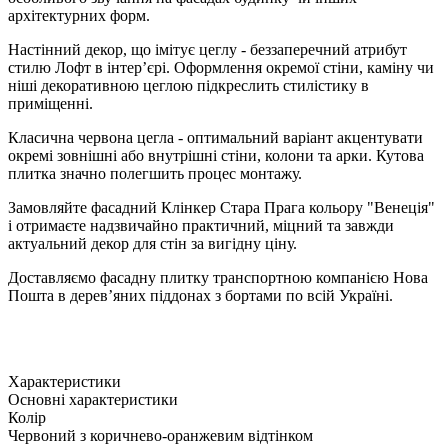
архітектурних форм.
Настінний декор, що імітує цеглу - беззаперечний атрибут
стилю Лофт в інтер’єрі. Оформлення окремої стіни, каміну чи
ніші декоративною цеглою підкреслить стилістику в
приміщенні.
Класична червона цегла - оптимальний варіант акцентувати
окремі зовнішні або внутрішні стіни, колони та арки. Кутова
плитка значно полегшить процес монтажу.
Замовляйте фасадний Клінкер Стара Прага кольору "Венеція"
і отримаєте надзвичайно практичний, міцний та завжди
актуальний декор для стін за вигідну ціну.
Доставляємо фасадну плитку транспортною компанією Нова
Пошта в дерев’яних піддонах з бортами по всій Україні.
Характеристики
Основні характеристики
Колір
Червоний з коричнево-оранжевим відтінком