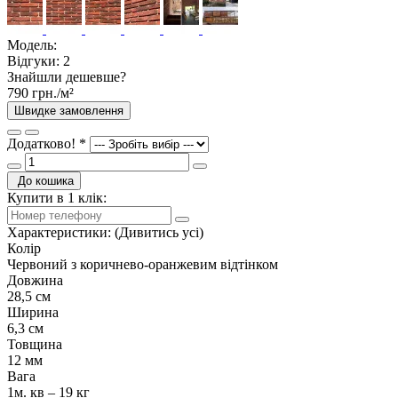
Модель:
Відгуки:
2
Знайшли дешевше?
790 грн./м²
Швидке замовлення
Додатково!
*
До кошика
Купити в 1 клік:
Характеристики:
(Дивитись усі)
Колір
Червоний з коричнево-оранжевим відтінком
Довжина
28,5 см
Ширина
6,3 см
Товщина
12 мм
Вага
1м. кв – 19 кг