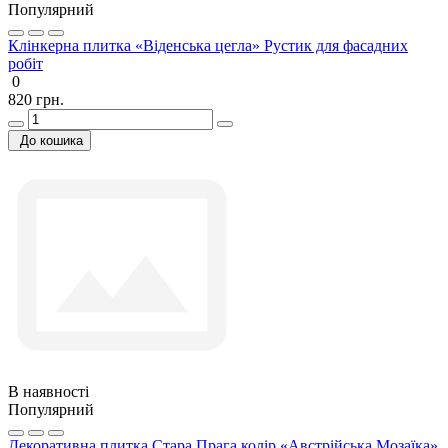
Популярний
Клінкерна плитка «Віденська цегла» Рустик для фасадних
робіт
0
820 грн.
До кошика
В наявності
Популярний
Декоративна плитка Стара Прага колір «Австрійська Мозаїка»