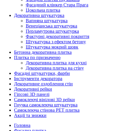
Фасадний клінкер Стара Прага
Цокольна плитка
Декоративна штукатурка
Вапняна штукатурка
Венеціанська штукатурка
Перламутрова штукатурка
Фактурні декоративні покриття
Штукатурка з ефектом бетону
Штукатурка мокрий шовк
Бетонна декоративна плитка
Плитка по призначеню
Декоративна плитка для кухні
Декоративна плитка на стіну
Фасадні штукатурки, фарби
Інструменти декоратора
Декоративне оздоблення стін
Декоративні рейки
Гіпсові 3D панелі
Самоклеючі вінілові 3D рейки
Гнучка самоклеюча штукатурка
Самоклеюча стінова PET плитка
Акції та знижки
Головна
Фасадна плитка