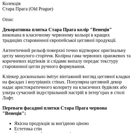
Колекція
Стара Прага (Old Prague)
Опис
Декоративна
плитка Стара Прага колір "Венеція"
виконана в класичному червоному кольорі в кращих
традиціях старовинної європейської цегляної продукції.
Автентичний рельєф поверхні точно відтворює оригінальну
цеглу минулого сторіччя. Колірна гама червоних оранжевих та
коричневих відтінків зі слідами випалу передає текстуру
старовинної цегли ручного формування.
Клінкер досконально імітує вінтажний вигляд цегляної кладки
на фасадах і внутрішніх стінах. Популярна цегляний декор
надає аристократичного колориту на класичних будівлях або
ультра сучасний індустріальний настрій в інтер’єрах в стилі
Лофт.
Переваги фасадної плитки Стара Прага червона
"Венеція":
Якісна продукція за вигідною ціною
Естетика стін