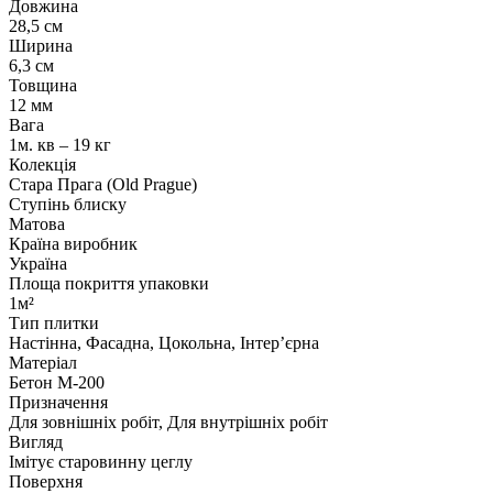
Довжина
28,5 см
Ширина
6,3 см
Товщина
12 мм
Вага
1м. кв – 19 кг
Колекція
Стара Прага (Old Prague)
Ступінь блиску
Матова
Країна виробник
Україна
Площа покриття упаковки
1м²
Тип плитки
Настінна, Фасадна, Цокольна, Інтер’єрна
Матеріал
Бетон М-200
Призначення
Для зовнішніх робіт, Для внутрішніх робіт
Вигляд
Імітує старовинну цеглу
Поверхня