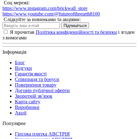
Соц мережі:
https://www.instagram.com/brickwall_store
https://www.youtube.com/@futureoftheearth8100
Слідкуйте за новинками та акціями:
Підпишіться
Я прочитав
Політика конфіденційності та безпеки
і згоден
з вимогами
Інформація
Блог
Відгуки
Гарантія якості
Співпраця та бонуси
Повернення товару
Договір публічної оферти
Зворотній зв’язок
Карта сайту
Виробники
Акції
Популярне
Гіпсова плитка АВСТРІЯ