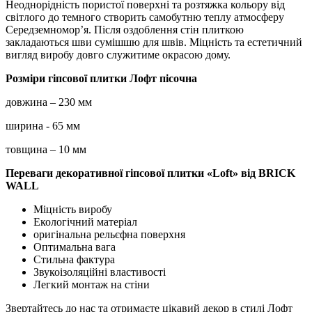
Неоднорідність пористої поверхні та розтяжка кольору від
світлого до темного створить самобутню теплу атмосферу
Середземномор’я. Після оздоблення стін плиткою
закладаються шви сумішшю для швів. Міцність та естетичний
вигляд виробу довго служитиме окрасою дому.
Розміри гіпсової плитки Лофт пісочна
довжина – 230 мм
ширина - 65 мм
товщина – 10 мм
Переваги декоративної гіпсової плитки «Loft» від BRICK
WALL
Міцність виробу
Екологічний матеріал
оригінальна рельєфна поверхня
Оптимальна вага
Стильна фактура
Звукоізоляційні властивості
Легкий монтаж на стіни
Звертайтесь до нас та отримаєте цікавий декор в стилі Лофт