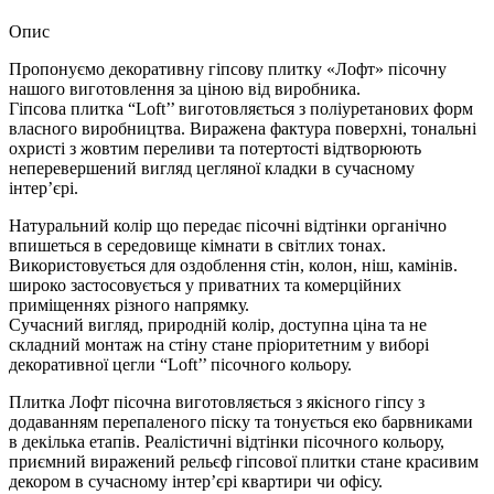
Опис
Пропонуємо декоративну гіпсову плитку «Лофт» пісочну
нашого виготовлення за ціною від виробника.
Гіпсова плитка “Loft’’ виготовляється з поліуретанових форм
власного виробництва. Виражена фактура поверхні, тональні
охристі з жовтим переливи та потертості відтворюють
неперевершений вигляд цегляної кладки в сучасному
інтер’єрі.
Натуральний колір що передає пісочні відтінки органічно
впишеться в середовище кімнати в світлих тонах.
Використовується для оздоблення стін, колон, ніш, камінів.
широко застосовується у приватних та комерційних
приміщеннях різного напрямку.
Сучасний вигляд, природній колір, доступна ціна та не
складний монтаж на стіну стане пріоритетним у виборі
декоративної цегли “Loft’’ пісочного кольору.
Плитка Лофт пісочна виготовляється з якісного гіпсу з
додаванням перепаленого піску та тонується еко барвниками
в декілька етапів. Реалістичні відтінки пісочного кольору,
приємний виражений рельєф гіпсової плитки стане красивим
декором в сучасному інтер’єрі квартири чи офісу.