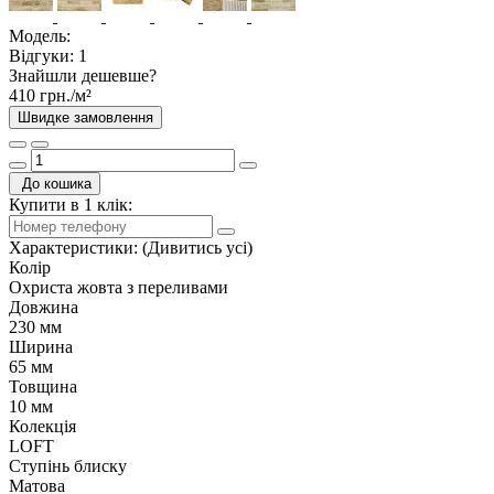
Модель:
Відгуки:
1
Знайшли дешевше?
410 грн./м²
Швидке замовлення
До кошика
Купити в 1 клік:
Характеристики:
(Дивитись усі)
Колір
Охриста жовта з переливами
Довжина
230 мм
Ширина
65 мм
Товщина
10 мм
Колекція
LOFT
Ступінь блиску
Матова