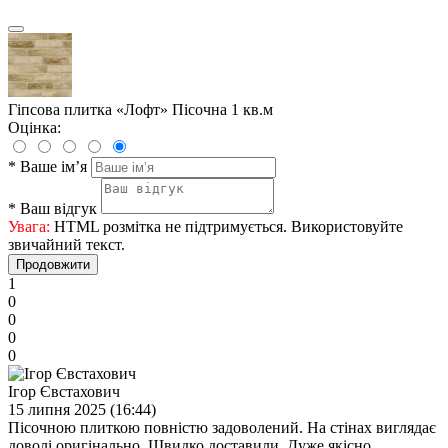
Гіпсова плитка «Лофт» Пісочна 1 кв.м
Оцінка:
*
Ваше ім’я
*
Ваш відгук
Увага:
HTML розмітка не підтримується. Використовуйте
звичайний текст.
Продовжити
1
0
0
0
0
Ігор Євстахович
15 липня 2025 (16:44)
Пісочною плиткою повністю задоволений. На стінах виглядає
доволі оригінально. Швидко доставили. Дуже якісно