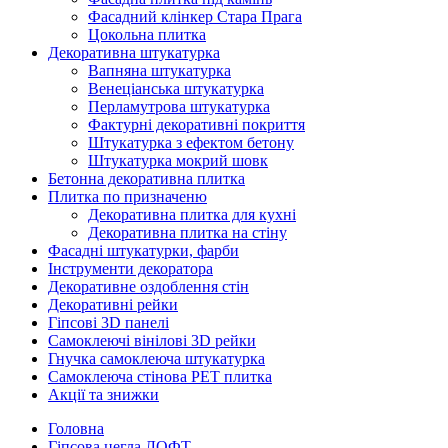
Фасадний клінкер Стара Прага
Цокольна плитка
Декоративна штукатурка
Вапняна штукатурка
Венеціанська штукатурка
Перламутрова штукатурка
Фактурні декоративні покриття
Штукатурка з ефектом бетону
Штукатурка мокрий шовк
Бетонна декоративна плитка
Плитка по призначеню
Декоративна плитка для кухні
Декоративна плитка на стіну
Фасадні штукатурки, фарби
Інструменти декоратора
Декоративне оздоблення стін
Декоративні рейки
Гіпсові 3D панелі
Самоклеючі вінілові 3D рейки
Гнучка самоклеюча штукатурка
Самоклеюча стінова PET плитка
Акції та знижки
Головна
Гіпсова цегла ЛОФТ